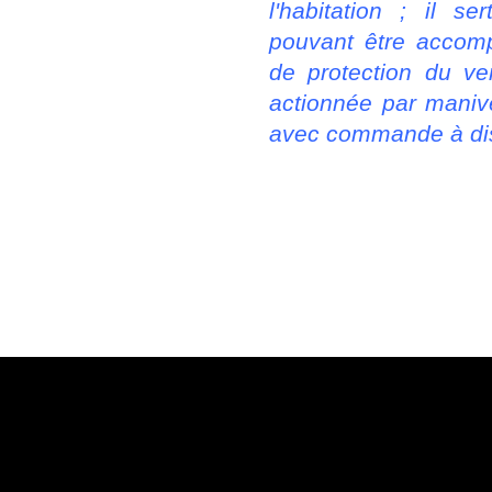
l'habitation ; il s
pouvant être accom
de protection du vent
actionnée par maniv
avec commande à di