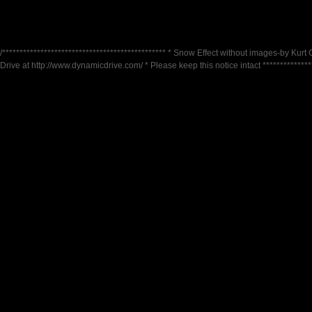
/*********************************************** * Snow Effect without images-by Kurt 
Drive at http://www.dynamicdrive.com/ * Please keep this notice intact ***************