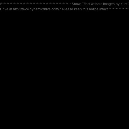
/*********************************************** * Snow Effect without images-by Kurt 
Drive at http://www.dynamicdrive.com/ * Please keep this notice intact ***************