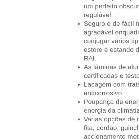
um perfeito obscu
regulável.
Seguro e de fácil
agradável enquad
conjugar vários t
estore e estando 
RAl.
As lâminas de alum
certificadas e test
Lacagem com trat
anticorrosivo.
Poupança de energ
energia da climatiz
Varias opções de
fita, cordão, guin
accionamento mot