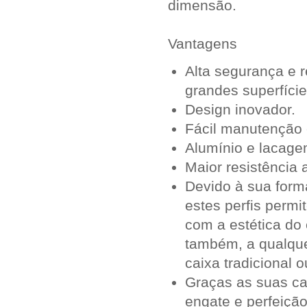
dimensão.
Vantagens
Alta segurança e r
grandes superfíci
Design inovador.
Fácil manutenção e
Alumínio e lacagem
Maior resistência 
Devido à sua forma
estes perfis permi
com a estética do 
também, a qualquer
caixa tradicional 
Graças as suas car
engate e perfeiçã