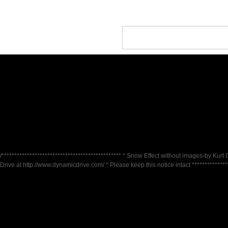
/*********************************************** * Snow Effect without images-by Kurt 
Drive at http://www.dynamicdrive.com/ * Please keep this notice intact ***************