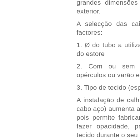
grandes dimensões 
exterior.
A selecção das ca
factores:
1. Ø do tubo a utili
do estore
2. Com ou sem ca
opérculos ou varão es
3. Tipo de tecido (es
A instalação de calh
cabo aço) aumenta a
pois permite fabric
fazer opacidade, p
tecido durante o seu