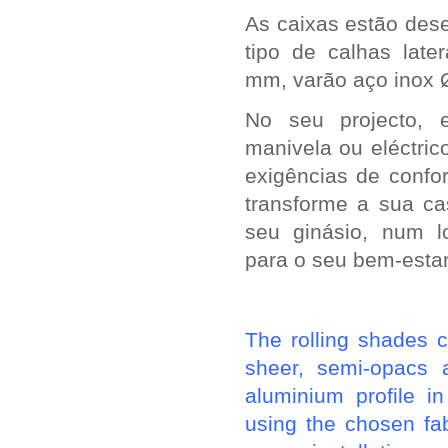
As caixas estão des
tipo de calhas late
mm, varão aço inox 
No seu projecto, e
manivela ou eléctri
exigências de confo
transforme a sua ca
seu ginásio, num lo
para o seu bem-estar
The rolling shades c
sheer, semi-opacs 
aluminium profile i
using the chosen fab