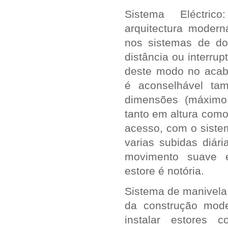
Sistema Eléctric
arquitectura modern
nos sistemas de d
distância ou interru
deste modo no acaba
é aconselhável ta
dimensões (máximo
tanto em altura como 
acesso, com o siste
varias subidas diár
movimento suave e
estore é notória.
Sistema de manivela
da construção mod
instalar estores 