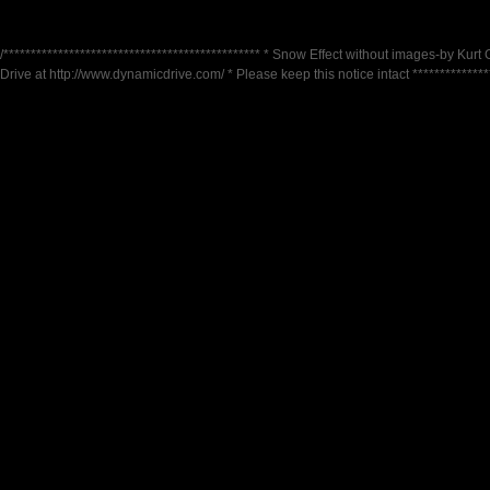
/*********************************************** * Snow Effect without images-by Kurt 
Drive at http://www.dynamicdrive.com/ * Please keep this notice intact ***************